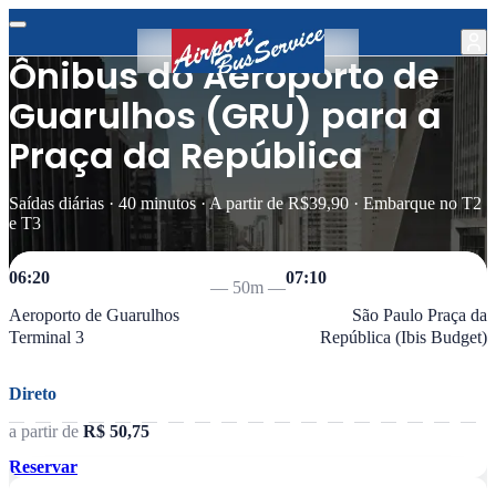
Ônibus do Aeroporto de
Guarulhos (GRU) para a
Praça da República
Saídas diárias · 40 minutos · A partir de R$39,90 · Embarque no T2
e T3
06:20
07:10
—
50m
—
Aeroporto de Guarulhos
São Paulo Praça da
Terminal 3
República (Ibis Budget)
Direto
a partir de
R$ 50,75
Reservar