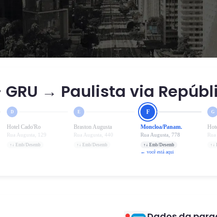
 GRU → Paulista via Repúbl
F
D
E
G
Hotel Cado'Ro
Braston Augusta
Moncloa/Panam.
Hot
Rua Augusta, 129
Rua Augusta, 440
Rua Augusta, 778
Rua
↑↓ Emb/Desemb
↑↓ Emb/Desemb
↑↓ Emb/Desemb
↑↓
← você está aqui
Dados da para