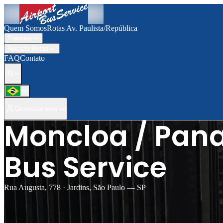
Quem Somos
Rotas Av. Paulista/República
Paradas
Nossas Rotas
FAQ
Contato
R$
Gerenciar reserva
Moncloa / Pana
Bus Service
Rua Augusta, 778 · Jardins, São Paulo — SP