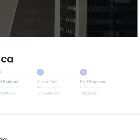
ica
H
I
el Boulevard
Augusta Blvd.
Hotel Pergamom
 Augusta, 843
Rua Augusta, 822
R. Frei Caneca, 80
 Emb/Desemb
↑↓ Emb/Desemb
↑ Embarque
da