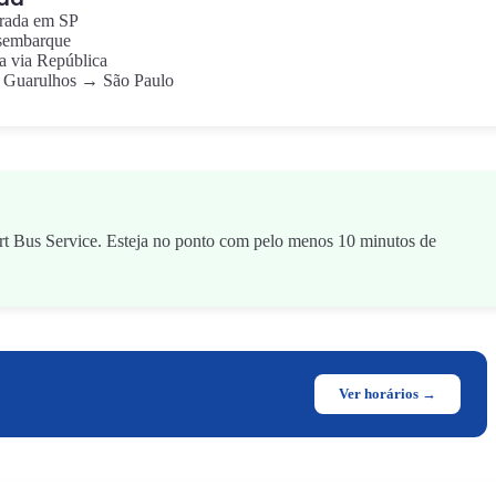
rada em SP
sembarque
 via República
 Guarulhos → São Paulo
port Bus Service. Esteja no ponto com pelo menos 10 minutos de
Ver horários →