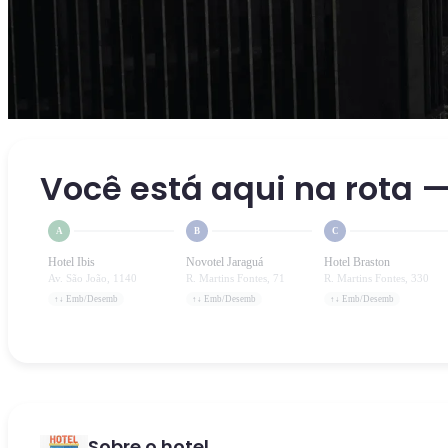
Você está aqui na rota —
A
B
C
Hotel Ibis
Novotel Jaraguá
Hotel Braston
Av. São João, 1140
R. Martins Fontes, 71
R. Martins Fontes, 330
↑↓ Emb/Desemb
↑↓ Emb/Desemb
↑↓ Emb/Desemb
Sobre o hotel