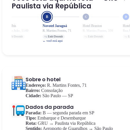
Paulista via República
B
A
C
D
Hotel Ibis
Novotel Jaraguá
Hotel Braston
Hote
Av. São João, 1140
R. Martins Fontes, 71
R. Martins Fontes, 330
Rua 
↑↓ Emb/Desemb
↑↓ Emb/Desemb
↑↓ Emb/Desemb
↑↓ 
← você está aqui
Sobre o hotel
Endereço:
R. Martins Fontes, 71
Bairro:
Consolação
Cidade:
São Paulo — SP
Dados da parada
Parada:
B — segunda parada em SP
Tipo:
Embarque e Desembarque
Rota:
GRU → Paulista via República
Sentido:
Aeroporto de Guarulhos → São Paulo